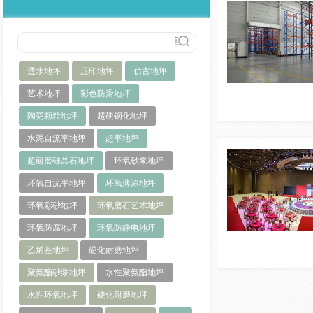
透水地坪
压印地坪
仿古地坪
艺术地坪
彩色防滑地坪
陶瓷颗粒地坪
超硬钢化地坪
水泥自流平地坪
超平地坪
超耐磨硅晶石地坪
环氧砂浆地坪
环氧自流平地坪
环氧薄涂地坪
环氧彩砂地坪
环氧磨石艺术地坪
环氧防腐地坪
环氧防静电地坪
乙烯基地坪
硬化耐磨地坪
聚氨酯砂浆地坪
水性聚氨酯地坪
水性环氧地坪
硬化耐磨地坪