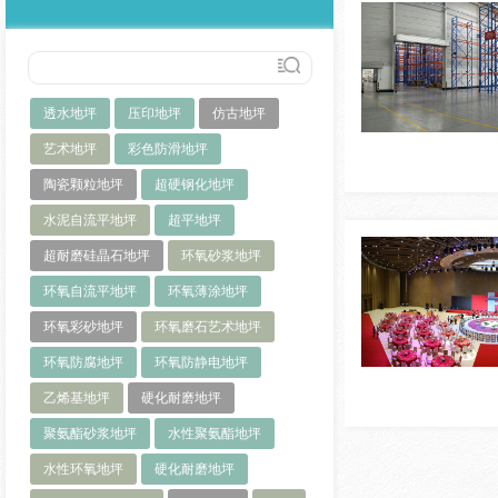
透水地坪
压印地坪
仿古地坪
艺术地坪
彩色防滑地坪
陶瓷颗粒地坪
超硬钢化地坪
水泥自流平地坪
超平地坪
超耐磨硅晶石地坪
环氧砂浆地坪
环氧自流平地坪
环氧薄涂地坪
环氧彩砂地坪
环氧磨石艺术地坪
环氧防腐地坪
环氧防静电地坪
乙烯基地坪
硬化耐磨地坪
聚氨酯砂浆地坪
水性聚氨酯地坪
水性环氧地坪
硬化耐磨地坪